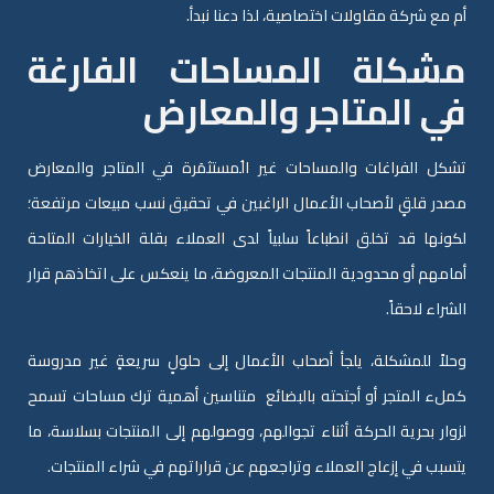
أم مع شركة مقاولات اختصاصية، لذا دعنا نبدأ.
مشكلة المساحات الفارغة
في المتاجر والمعارض
تشكل الفراغات والمساحات غير الُمستثمَرة في المتاجر والمعارض
مصدر قلقٍ لأصحاب الأعمال الراغبين في تحقيق نسب مبيعات مرتفعة؛
لكونها قد تخلق انطباعاً سلبياً لدى العملاء بقلة الخيارات المتاحة
أمامهم أو محدودية المنتجات المعروضة، ما ينعكس على اتخاذهم قرار
الشراء لاحقاً.
وحلاً للمشكلة، يلجأ أصحاب الأعمال إلى حلولٍ سريعةٍ غير مدروسة
كملء المتجر أو أجتحته بالبضائع متناسين أهمية ترك مساحات تسمح
لزوار بحرية الحركة أثناء تجوالهم، ووصولهم إلى المنتجات بسلاسة، ما
يتسبب في إزعاج العملاء وتراجعهم عن قراراتهم في شراء المنتجات.