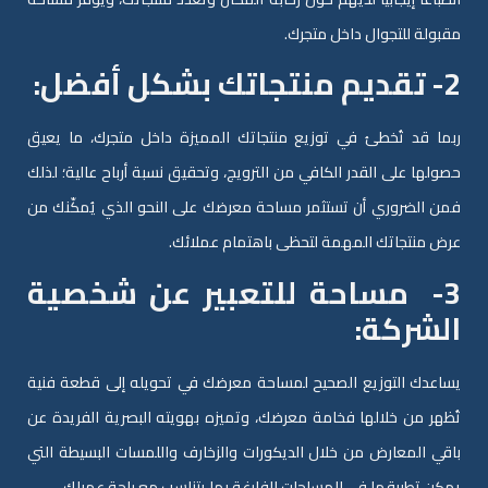
مقبولة للتجوال داخل متجرك.
2- تقديم منتجاتك بشكل أفضل:
ربما قد تُخطئ في توزيع منتجاتك المميزة داخل متجرك، ما يعيق
حصولها على القدر الكافي من الترويج، وتحقيق نسبة أرباح عالية؛ لذلك
فمن الضروري أن تستثمر مساحة معرضك على النحو الذي يُمكّنك من
عرض منتجاتك المهمة لتحظى باهتمام عملائك.
3- مساحة للتعبير عن شخصية
الشركة:
يساعدك التوزيع الصحيح لمساحة معرضك في تحويله إلى قطعة فنية
تُظهر من خلالها فخامة معرضك، وتميزه بهويته البصرية الفريدة عن
باقي المعارض من خلال الديكورات والزخارف واللمسات البسيطة التي
يمكن تطبيقها في المساحات الفارغة بما يتناسب مع راحة عميلك.