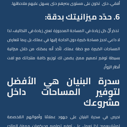
أفقي، حتى تكون على مستوى بصرهم حتى يسهل عليهم ملاحظتها.
6. حدّد ميزانيتك بدقة:
تذكر أنّ كل زيادة في المساحة المحجوزة تعني زيادة في التكاليف، لذا
لا داعي لحجز مساحة كبيرة دون الحاجة إليها في عملك، بل ربما تتعارض
المساحات الكبيرة مع خطة عملك. تأكد أنه يمكنك من خلال ميزانية
بسيطة توفير تصميم مميز، يضمن لك توزيع كافة منتجاتك مع لفت
أنظار الزواّر.
سدرة البنيان هي الأفضل
لتوفير المساحات داخل
مشروعك
نحرص في سدرة البنيان على جهود عملائنا وأموالهم المُخصصة
لمشاريعهم؛ لذا نعمل على توفير تصاميم وديكورات مميزة للمتاجر