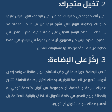
2.
تخيل متجرك:
تخيل أنك موجود في معرضك، وحاول تخيل الرفوف التي تعرض عليها
منتجاتك، وطاولة الزوار التي تشرح فيها عن ميزات ما تقدمه؛ قد
يساعدك استخدام الرسم التخيلي على ورقة عادية بقلم الرصاص في
توضيح الفكرة. ليس من الضروري أن تكون دقيقاً في الرسم، هي فقط
خطوط عريضة لتحدّد من خلالها مستلزمات المكان.
3.
ركّز على الإضاءة:
تلعب الإضاءة دوراً هاماً في جذب اهتمام الزوار لمنتجاتك، وتعد إحدى
أدوات التعبير عن العلامة التجارية. يمكنك اختيار الإضاءة الخافتة لتُشعِر
عميلك بالراحة والفخامة، أو مجموعة من ألوان متعددة توحي له
بالحداثة وروح العصر. في كافة الأحوال، لا تكتفِ بالإنارة المعتادة، بل
أضف بصمتك سواء بالألوان أم التوزيع.