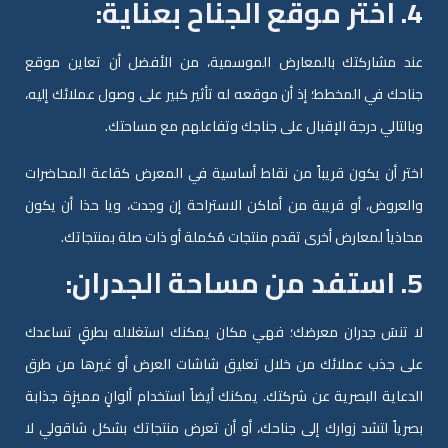
4. اختر موقع الجناح بعناية:
عند مشاركتك بالمعارض الموسمية، من الأفضل أن تعاين موقع
جناحك في المخطط؛ إذ أن موقعه له تأثير كبير على وصول عملائك إليه،
وبالتالي درجة الإقبال على جناجك وتفاعلهم مع مساحتك.
اختر أن يكون قريباً من نقاط أساسية في المعرض كقاعة المحاضرات
والعروض، أو قريبة من أماكن الاستراحة إن وجدت، ويا حذا أن يكون
محاذياً لمعارض أخرى تقدم منتجات مُكملة أو ذات صلة بمنتجاتك.
5. استفد من مساحة الجدران:
لا تنسَ جدران معرضك؛ فهي مكان يمكنك استغلاله بطرقٍ تساعدك
على جذب عملائك من خلال تعليق شاشات العرض أو غيرها من طرق
الدعاية البصرية عن شركتك. يمكنك أيضاً استخدام ألوانٍ مميزٍة جذابة
بصرياً لتشد زوارك إلى جناحك، أو أن تعرض منتجاتك بشكل شاقولي لا