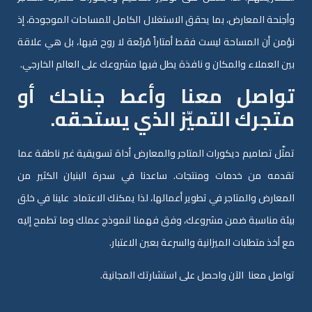
وأجنحة المعارض، بما يحقق الاستغلال الكامل للمساحات الموجودة، إذ
نؤمن أن المساحة ليست فقط أمتاراً مُربّعة لا روح فيها، بل هي علاقة
بين العملاء والمكان و نافذة يطل فيها مشروعك على العالم الخارجي.
تواصل معنا وأعط جناحك أو
متجرك التميّز الذي يستحقه.
تمثّل تصاميم ديكورات المتاجر والمعارض أداة تسويقية غير ناطقة عما
تقدمه من خدمات ومنتجات. ساعدنا في سدرة البنيان الكثير من
المعارض والمتاجر في تطوير أعمالها، لذا يمكنك الاعتماد علينا في خلق
بيئة مناسبة ضمن مشروعك، وفق فهمنا لنموذج عملك وما تطمح إليه
مع أخذ متطلبات الميزانية والسرعة بعين الاعتبار.
تواصل معنا الآن واحصل على استشارتك المجانية.