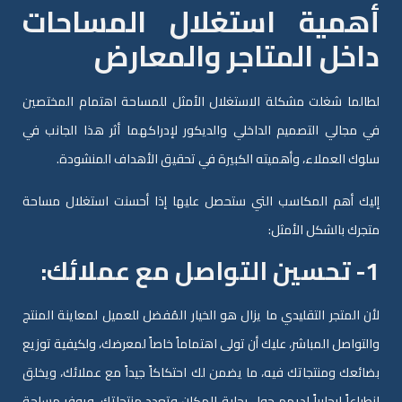
أهمية استغلال المساحات
داخل المتاجر والمعارض
لطالما شغلت مشكلة الاستغلال الأمثل للمساحة اهتمام المختصين
في مجالي التصميم الداخلي والديكور لإدراكهما أثر هذا الجانب في
سلوك العملاء، وأهميته الكبيرة في تحقيق الأهداف المنشودة.
إليك أهم المكاسب التي ستحصل عليها إذا أحسنت استغلال مساحة
متجرك بالشكل الأمثل:
1- تحسين التواصل مع عملائك:
لأن المتجر التقليدي ما يزال هو الخيار المُفضل للعميل لمعاينة المنتج
والتواصل المباشر، عليك أن تولى اهتماماً خاصاً لمعرضك، ولكيفية توزيع
بضائعك ومنتجاتك فيه، ما يضمن لك احتكاكاً جيداً مع عملائك، ويخلق
انطباعاً إيجابياً لديهم حول رحابة المكان وتعدد منتجاتك، ويوفر مساحة